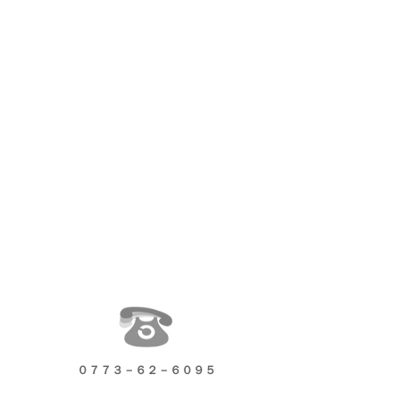
０７７３－６２－６０９５